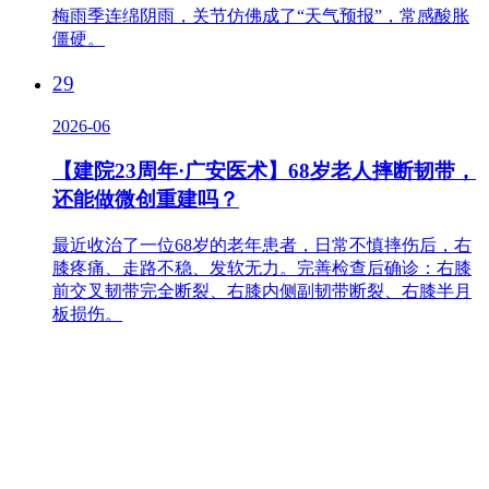
梅雨季连绵阴雨，关节仿佛成了“天气预报”，常感酸胀
僵硬。
29
2026-06
【建院23周年·广安医术】68岁老人摔断韧带，
还能做微创重建吗？
最近收治了一位68岁的老年患者，日常不慎摔伤后，右
膝疼痛、走路不稳、发软无力。完善检查后确诊：右膝
前交叉韧带完全断裂、右膝内侧副韧带断裂、右膝半月
板损伤。