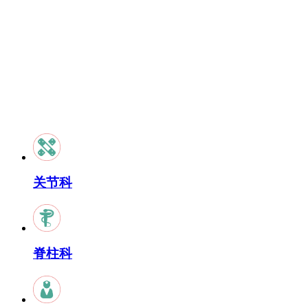
关节科
脊柱科