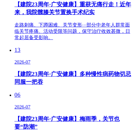
【建院23周年·广安健康】重获无痛行走！近年
来，我院髋膝关节置换手术纪实
走路刺痛、下蹲困难、关节变形···部分中老年人群常面
临关节疼痛、活动受限等问题，保守治疗收效甚微，日
常起居备受影响。
13
2026-07
【建院23周年·广安健康】多种慢性病药物切忌
同服一把吞
06
2026-07
【建院23周年·广安健康】梅雨季，关节也
要“防潮”